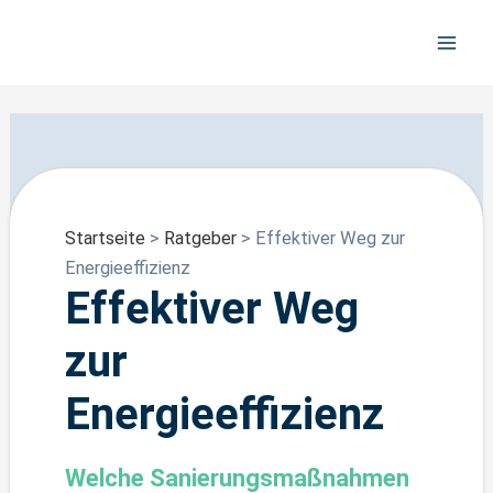
Zum
Beitragsnavigation
Mai
Inhalt
Men
springen
Startseite
>
Ratgeber
> Effektiver Weg zur
Energieeffizienz
Effektiver Weg
zur
Energieeffizienz
Welche Sanierungsmaßnahmen