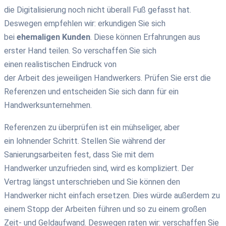
die
Digitalisierung
noch nicht überall Fuß gefasst hat.
Deswegen empfehlen wir:
erkundigen Sie sich
bei
ehemaligen Kunden
. Diese können
Erfahrungen aus
erster
Hand
teilen. So
verschaff
en Sie sich
einen
realistischen
Eindruck von
der
Arbeit
de
s
jeweiligen
Handwerker
s
.
Prüfen Sie erst die
Referenzen und entscheiden Sie sich dann für ein
Handwerksunternehmen.
Referenzen zu überprüfen
ist
ein mühseliger, aber
e
i
n
lohnender Schritt
.
Stellen Sie während der
Sanierungsarbeiten fest, dass Sie mit dem
H
andwerker
unzufrieden sind, wird es kompliziert. Der
Vertrag längst unterschrieben und
Sie können den
Handwerker nicht einfach ersetzen.
Dies würde außerdem
zu
einem Stopp der Arbeiten führen und so zu
einem großen
Zeit-
und Geldaufwand.
Deswegen raten wir:
verschaffen Sie